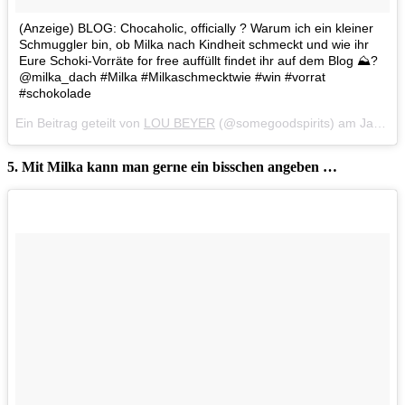
(Anzeige) BLOG: Chocaholic, officially ? Warum ich ein kleiner
Schmuggler bin, ob Milka nach Kindheit schmeckt und wie ihr
Eure Schoki-Vorräte for free auffüllt findet ihr auf dem Blog ⛰?
@milka_dach #Milka #Milkaschmecktwie #win #vorrat
#schokolade
Ein Beitrag geteilt von
LOU BEYER
(@somegoodspirits) am
Jan 6, 2018 um 9:32 PST
5. Mit Milka kann man gerne ein bisschen angeben …