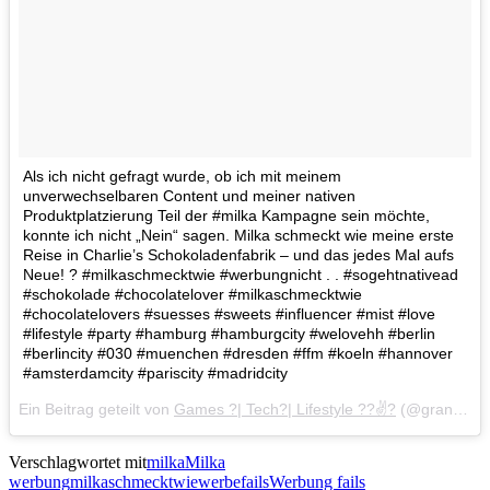
Als ich nicht gefragt wurde, ob ich mit meinem
unverwechselbaren Content und meiner nativen
Produktplatzierung Teil der #milka Kampagne sein möchte,
konnte ich nicht „Nein“ sagen. Milka schmeckt wie meine erste
Reise in Charlie’s Schokoladenfabrik – und das jedes Mal aufs
Neue! ? #milkaschmecktwie #werbungnicht . . #sogehtnativead
#schokolade #chocolatelover #milkaschmecktwie
#chocolatelovers #suesses #sweets #influencer #mist #love
#lifestyle #party #hamburg #hamburgcity #welovehh #berlin
#berlincity #030 #muenchen #dresden #ffm #koeln #hannover
#amsterdamcity #pariscity #madridcity
Ein Beitrag geteilt von
Games ?| Tech?| Lifestyle ??✌?
(@grand_master_pi) am
Verschlagwortet mit
milka
Milka
werbung
milkaschmecktwie
werbefails
Werbung fails