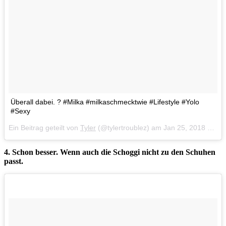
Überall dabei. ? #Milka #milkaschmecktwie #Lifestyle #Yolo
#Sexy
Ein Beitrag geteilt von
Tyler
(@tylertroublez) am
Jan 25, 2018 um 10:42 PST
4. Schon besser. Wenn auch die Schoggi nicht zu den Schuhen
passt.