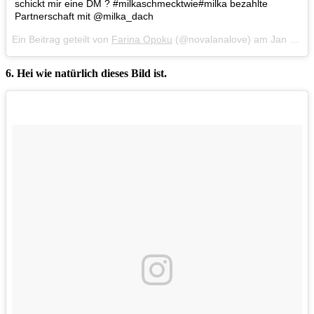
schickt mir eine DM ? #milkaschmecktwie#milka bezahlte
Partnerschaft mit @milka_dach
Ein Beitrag geteilt von
Farina Opoku
(@novalanalove) am
Jan 18, 2018 um 9:07 PST
6. Hei wie natürlich dieses Bild ist.