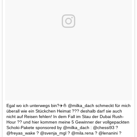
Egal wo ich unterwegs bin?✈️⛵️ @milka_dach schmeckt für mich
überall wie ein Stückchen Heimat ??? deshalb darf sie auch
nicht auf Reisen fehlen! In dem Fall im Stau der Dubai Rush-
Hour ?? und hier kommen meine 5 Gewinner der vollgepackten
Schoki-Pakete sponsored by @milka_dach : @chessi93 ?
@freyas_wake ? @svenja_mgl ? @mila.rena ? @lenanini ?