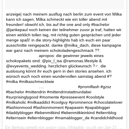
anzeige| nach meinem ausflug nach berlin zum event von Milka
kann ich sagen, Milka schmeckt wie ein toller abend mit
freunden! obwohl ich, bis auf the one and only #bachelor
@jankepaul noch keinen der teilnehmer zuvor je traf, hatten wir
einen wirklich tollen tag, mit richtig guten gesprächen und jeder
menge spaß! in die story-highlights hab ich euch ein paar
ausschnitte reingepackt. danke @milka_dach, diese kampagne
war ganz nach meinem schokoladengeschmack ??.
⠀⠀⠀⠀⠀⠀⠀⠀⠀⠀⠀ apropos: die gewinner jeweils eines
schokopakets sind: @pix_l_isa @ramonas.lifestyle &
@evyevents_wedding. herzlichen glückwunsch ?‍♂️. die
auslosung könnt ihr euch gern in den stories ansehen. ich
wünsch euch noch einen wundervollen samstag abend #?
#milka #milkaschmecktwie ⠀⠀ ⠀⠀⠀⠀⠀⠀⠀⠀⠀⠀⠀
⠀⠀⠀⠀⠀⠀⠀⠀⠀⠀⠀ …. ⠀⠀⠀⠀⠀⠀⠀⠀⠀⠀⠀ #promiflash #gzsz
#bachelor #mittendrin #mittendrinstattnurdabei
#surprisinglygood #momente #presseevent #coolstyle
#milkaholic #milkaaddict #coolguy #prominence #chocolatelover
#fashionmood #fashionmoment #papasein #papablogger
#daddyblogger #lebenmitkind #lebenmitkleinkind #elternblog
#elternsein #elternblogger #mamablogger_de #candidchildhood
Ein Beitrag geteilt von
ᴅᴀᴅᴅʏ ᴄᴏᴏʟ
(@daddy_co.ol) am
Jan 27, 2018 um 11:31 PST