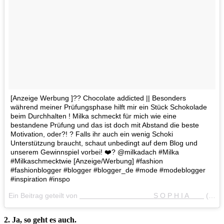
[Anzeige Werbung ]?? Chocolate addicted || Besonders
während meiner Prüfungsphase hilft mir ein Stück Schokolade
beim Durchhalten ! Milka schmeckt für mich wie eine
bestandene Prüfung und das ist doch mit Abstand die beste
Motivation, oder?! ? Falls ihr auch ein wenig Schoki
Unterstützung braucht, schaut unbedingt auf dem Blog und
unserem Gewinnspiel vorbei! ❤️? @milkadach #Milka
#Milkaschmecktwie [Anzeige/Werbung] #fashion
#fashionblogger #blogger #blogger_de #mode #modeblogger
#inspiration #inspo
Ein Beitrag geteilt von
⠀⠀⠀⠀ ⠀⠀⠀⠀⠀⠀⠀⠀⠀ ⠀S O P H I A⠀⠀⠀
(@sequinsophia) am
2. Ja, so geht es auch.