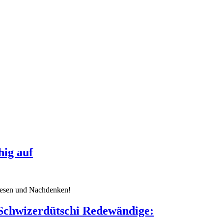
hig auf
 Lesen und Nachdenken!
i Schwizerdütschi Redewändige: