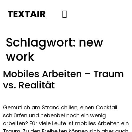
TEXTAIR
Social Media
Schlagwort:
new
work
Mobiles Arbeiten – Traum
vs. Realität
Gemütlich am Strand chillen, einen Cocktail
schlürfen und nebenbei noch ein wenig
arbeiten? Für viele Leute ist mobiles Arbeiten ein
Traum. Zu den Freiheiten können sich aber auch