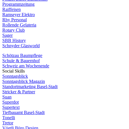
Programmzeitung
Raiffeisen
Ramseyer Elektro
Rhy Personal
Rollende Gelateria
Rotary Club
Sager
SBB History
Schnyder Glasworld
Schötzau Baumpflege
Schule & Bauernhof
Schweiz am Wochenende
Social Skills
Sonntagsblick
Sonntagsblick Magazin
Standortmarketing Basel-Stadt
Stricker & Partner
Suan
Superdot
Supertext
Tiefbauamt Basel-Stadt
Tonelli
Tretor
Vögtli Büro Design