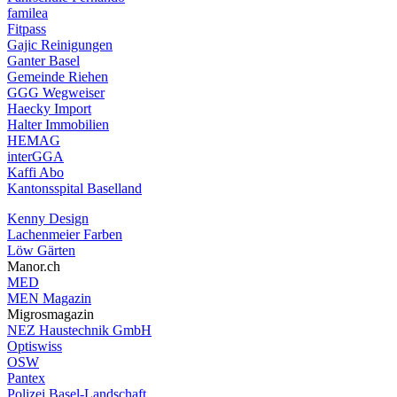
familea
Fitpass
Gajic Reinigungen
Ganter Basel
Gemeinde Riehen
GGG Wegweiser
Haecky Import
Halter Immobilien
HEMAG
interGGA
Kaffi Abo
Kantonsspital Baselland
Kenny Design
Lachenmeier Farben
Löw Gärten
Manor.ch
MED
MEN Magazin
Migrosmagazin
NEZ Haustechnik GmbH
Optiswiss
OSW
Pantex
Polizei Basel-Landschaft