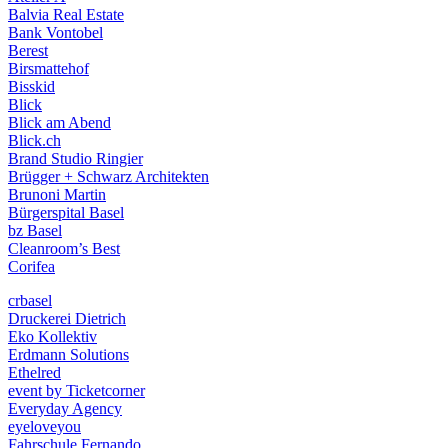
Balvia Real Estate
Bank Vontobel
Berest
Birsmattehof
Bisskid
Blick
Blick am Abend
Blick.ch
Brand Studio Ringier
Brügger + Schwarz Architekten
Brunoni Martin
Bürgerspital Basel
bz Basel
Cleanroom’s Best
Corifea
crbasel
Druckerei Dietrich
Eko Kollektiv
Erdmann Solutions
Ethelred
event by Ticketcorner
Everyday Agency
eyeloveyou
Fahrschule Fernando