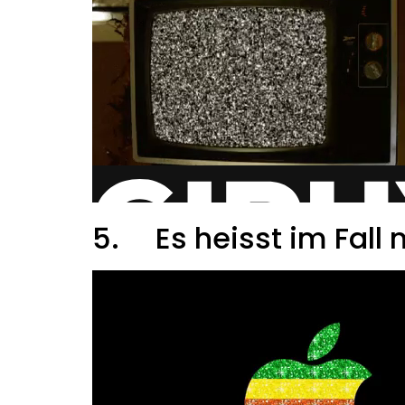
5.
Es heisst im Fall