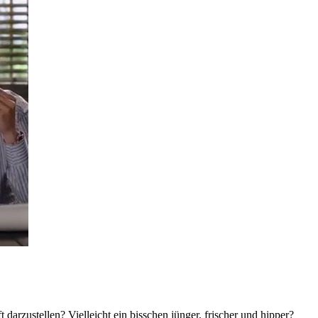
darzustellen? Vielleicht ein bisschen jünger, frischer und hipper?