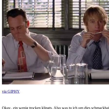
via GIPHY
Okay.. ein wenig trocken klingts. Also was tu ich um dies schmackhaft 