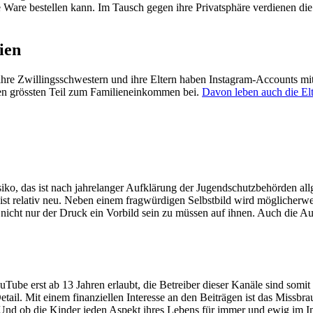
Ware bestellen kann. Im Tausch gegen ihre Privatsphäre verdienen die 
ien
ihre Zwillingsschwestern und ihre Eltern haben Instagram-Accounts mit
den grössten Teil zum Familieneinkommen bei.
Davon leben auch die El
siko, das ist nach jahrelanger Aufklärung der Jugendschutzbehörden a
 ist relativ neu. Neben einem fragwürdigen Selbstbild wird möglicherw
et nicht nur der Druck ein Vorbild sein zu müssen auf ihnen. Auch die
Tube erst ab 13 Jahren erlaubt, die Betreiber dieser Kanäle sind somi
tail. Mit einem finanziellen Interesse an den Beiträgen ist das Missb
. Und ob die Kinder jeden Aspekt ihres Lebens für immer und ewig im I