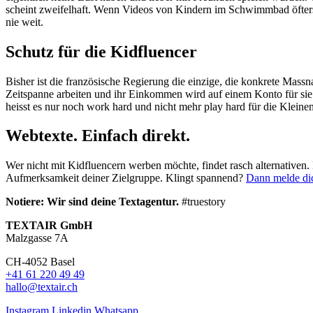
scheint zweifelhaft. Wenn Videos von Kindern im Schwimmbad öfters
nie weit.
Schutz für die Kidfluencer
Bisher ist die französische Regierung die einzige, die konkrete Mass
Zeitspanne arbeiten und ihr Einkommen wird auf einem Konto für sie ge
heisst es nur noch work hard und nicht mehr play hard für die Kleinen
Webtexte. Einfach direkt.
Wer nicht mit Kidfluencern werben möchte, findet rasch alternativen. 
Aufmerksamkeit deiner Zielgruppe. Klingt spannend?
Dann melde di
Notiere: Wir sind deine Textagentur.
#truestory
TEXTAIR GmbH
Malzgasse 7A
CH-4052 Basel
+41 61 220 49 49
hallo@textair.ch
Instagram
Linkedin
Whatsapp