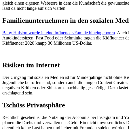
gleich einen eigenen Webstore in dem die Kundschaft die gewünschte 
lässt da nicht lange auf sich warten.
Familienunternehmen in den sozialen Med
Baby Halston wurde in eine Influencer-Familie hineingeboren
. Auch 
Autokindersitzen, Fast Food oder Schminke tragen die Kidfluencer 
Kidfluencer 2020 knapp 30 Millionen US-Dollar.
Risiken im Internet
Der Umgang mit sozialen Medien ist für Minderjährige nicht ohne Ri
Jugendliche betroffen sind, sondern auch die jungen Content Creator,
negativen Kritiken oder Shitstorms nachhaltig geschädigt. Dazu last
erschlagend sein.
Tschüss Privatsphäre
Rechtlich gesehen ist die Nutzung der Accounts bei Instagram und You
planen die Drehs und verwalten das Geld. Ein nicht unwesentliches De
eigentlich keine Lust haben und lieber mit Freunden spielen würden