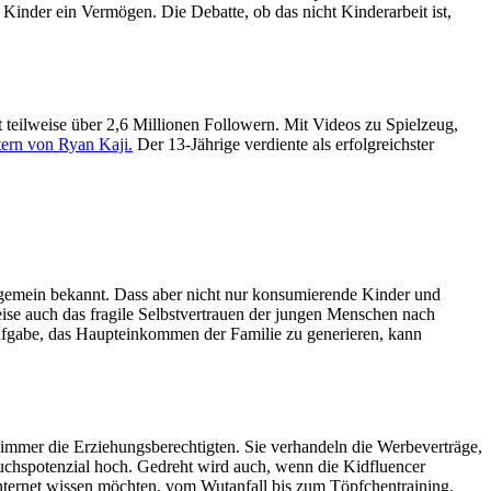
Kinder ein Vermögen. Die Debatte, ob das nicht Kinderarbeit ist,
 teilweise über 2,6 Millionen Followern. Mit Videos zu Spielzeug,
tern von Ryan Kaji.
Der 13-Jährige verdiente als erfolgreichster
llgemein bekannt. Dass aber nicht nur konsumierende Kinder und
eise auch das fragile Selbstvertrauen der jungen Menschen nach
 Aufgabe, das Haupteinkommen der Familie zu generieren, kann
t immer die Erziehungsberechtigten. Sie verhandeln die Werbeverträge,
rauchspotenzial hoch. Gedreht wird auch, wenn die Kidfluencer
nternet wissen möchten, vom Wutanfall bis zum Töpfchentraining,