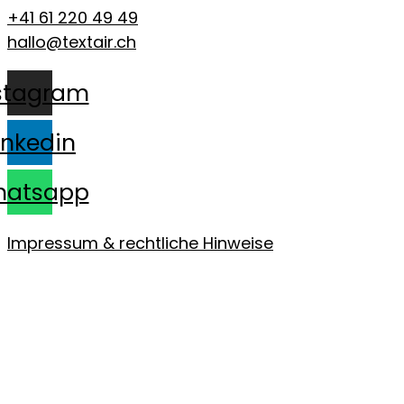
+41 61 220 49 49
hallo@textair.ch
stagram
inkedin
hatsapp
Impressum & rechtliche Hinweise