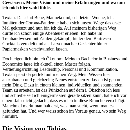
Gewässern. Meine Vision und meine Erfahrungen und warum
ich mich hier wohl fühle.
Textair. Das sind Bene, Manuela und, seit letzter Woche, ich.
Inmitten der Corona-Pandemie haben sich unsere Wege das erste
Mal gekreuzt und nun bin ich da. Auf meinem bisherigen Weg
durfte ich schon einige Abenteuer erleben. Ich habe im
Treuhandwesen mit Zahlen gekämpft, hinter dem Bartresen
Cocktails veredelt und als Larvenmacher Gesichter hinter
Papiermasken verschwinden lassen.
Doch eigentlich bin ich Ökonom. Meinem Bachelor in Business and
Economics lasse ich aktuell einen Master folgen.
Vertiefungsrichtung Leadership, Personal und Kommunikation.
Textair passt da perfekt auf meinen Weg. Mein Wissen hier
auszubauen und gleichzeitig Neues entstehen zu lassen ist genau
mein Ding. Dazu in einem kleinen, individuellen und spannenden
Team zu arbeiten, ist das Pünktchen auf dem i. Obschon ich lese
und schreibe seit ich einigermassen gerade sitzen kann, hätte ich vor
einem Jahr nicht gedacht, dass es mich in diese Branche verschlägt.
Manchmal merkt man halt erst, was man sucht, wenn man es
gefunden hat. Und wer weiss schon im Voraus genau, wo sein Weg
hinführt.
Die Vision von Tobias