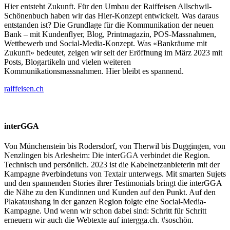
Hier entsteht Zukunft. Für den Umbau der Raiffeisen Allschwil-
Schönenbuch haben wir das Hier-Konzept entwickelt. Was daraus
entstanden ist? Die Grundlage für die Kommunikation der neuen
Bank – mit Kundenflyer, Blog, Printmagazin, POS-Massnahmen,
Wettbewerb und Social-Media-Konzept. Was «Bankräume mit
Zukunft» bedeutet, zeigen wir seit der Eröffnung im März 2023 mit
Posts, Blogartikeln und vielen weiteren
Kommunikationsmassnahmen. Hier bleibt es spannend.
raiffeisen.ch
interGGA
Von Münchenstein bis Rodersdorf, von Therwil bis Duggingen, von
Nenzlingen bis Arlesheim: Die interGGA verbindet die Region.
Technisch und persönlich. 2023 ist die Kabelnetzanbieterin mit der
Kampagne #verbindetuns von Textair unterwegs. Mit smarten Sujets
und den spannenden Stories ihrer Testimonials bringt die interGGA
die Nähe zu den Kundinnen und Kunden auf den Punkt. Auf den
Plakataushang in der ganzen Region folgte eine Social-Media-
Kampagne. Und wenn wir schon dabei sind: Schritt für Schritt
erneuern wir auch die Webtexte auf intergga.ch. #soschön.