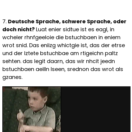
7.
Deutsche Sprache, schwere Sprache, oder
doch nicht?
Luat enier sidtue ist es eagl, in
wcheler rhnfgeeloie die bstuchbaen in eniem
wrot snid. Das eniizg whictgie ist, das der etrse
und der lztete bstuchbae am rtigeichn paltz
sehten. das legit daarn, das wir nhcit jeedn
bstuchbaen aeilln lseen, srednon das wrot als
gzanes.