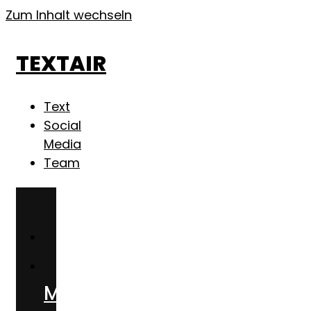
Zum Inhalt wechseln
TEXTAIR
Text
Social
Media
Team
Text
Social
Media