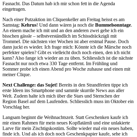
Fasnacht. Das Datum hab ich mir schon fett in die Agenda 
eingetragen.
Nach einer Putzaktion im Cliquenkeller am Freitag heisst es am 
Samstag: 
Kehrus
! Und dann wären ja noch die 
Bummelsonntage
. 
An einem mache ich mit und an den anderen zwei gehe ich ein 
bisschen gässle – selbstverständlich im Schissdräckzigli mit 
Trommel. Die nächsten vier Wochen ist aber erstmal Pause. Doch 
dann juckt es wieder. Ich frage mich: Könnte ich die Märsche noch 
perfekter spielen? Gibt es vielleicht doch noch einen, den ich nicht 
kann? Also fange ich wieder an zu üben. Schliesslich ist die nächste 
Fasnacht nur noch etwa 330 Tage entfernt. Im Frühling und 
Sommer probe ich einen Abend pro Woche zuhause und einen mit 
meiner Clique.
Next Challenge: das Sujet!
 Bereits in den Strandferien tippe ich 
erste Ideen ins Smartphone und sammle skurrile News aus aller 
Welt. Zudem halte ich mich über die Stars und Sternchen der 
Region Basel auf dem Laufenden. Schliesslich muss im Oktober ein 
Vorschlag her.
Langsam beginnt die Weihnachtszeit. Statt Geschenken kaufe ich 
mir einen Rahmen für mein neues Kopflatärnli und eine unlakierte 
Larve für mein Zischtigskostüm. Sollte wieder mal ein neues haben, 
finde ich. Und als ich doch noch Geschenkpapier kaufe, sehe ich 