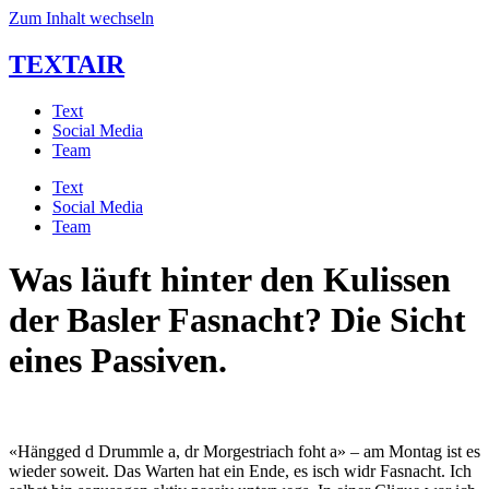
Zum Inhalt wechseln
TEXTAIR
Text
Social Media
Team
Text
Social Media
Team
Was läuft hinter den Kulissen
der Basler Fasnacht? Die Sicht
eines Passiven.
«Hängged d Drummle a, dr Morgestriach foht a» – am Montag ist es 
wieder soweit. Das Warten hat ein Ende, es isch widr Fasnacht. Ich 