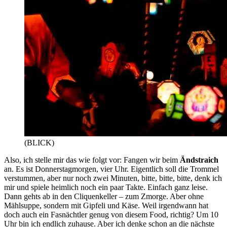
(BLICK)
Also, ich stelle mir das wie folgt vor: Fangen wir beim 
Ändstraich
an. Es ist Donnerstagmorgen, vier Uhr. Eigentlich soll die Trommel 
verstummen, aber nur noch zwei Minuten, bitte, bitte, bitte, denk ich 
mir und spiele heimlich noch ein paar Takte. Einfach ganz leise. 
Dann gehts ab in den Cliquenkeller – zum Zmorge. Aber ohne 
Mählsuppe, sondern mit Gipfeli und Käse. Weil irgendwann hat 
doch auch ein Fasnächtler genug von diesem Food, richtig? Um 10 
Uhr bin ich endlich zuhause. Aber ich denke schon an die nächste 