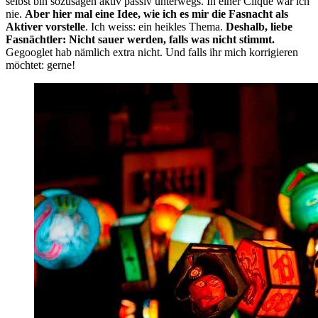
selbst bin sozusagen aktiv passiv unterwegs. In einer Clique war ich 
nie. 
Aber hier mal eine Idee, wie ich es mir die Fasnacht als 
Aktiver vorstelle
. Ich weiss: ein heikles Thema. 
Deshalb, liebe 
Fasnächtler: Nicht sauer werden, falls was nicht stimmt. 
Gegooglet hab nämlich extra nicht. Und falls ihr mich korrigieren 
möchtet: gerne!